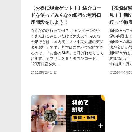
【お得に現金ゲット！】紹介コー
【投資経
ドを使ってみんなの銀行の無料口
見！】新N
座開設をしよう！
絞って徹底解
みんなの銀行って何？ キャンペーンがた
新NISAって
くさんあるみたいだけど大丈夫？ みんな
深い内容ま
の銀行とは「国内初！スマホ完結型のデジ
新NISAの
タル銀行」です。基本はスマホで完結でき
法が良いか教
るので、「お金のSNS」と呼ばれたりして
新NISAが
います。アプリは３６万ダウンロード、
約10%しか
120万口座を集...
す(出典：野村
2025年2月14日
2024年4月5