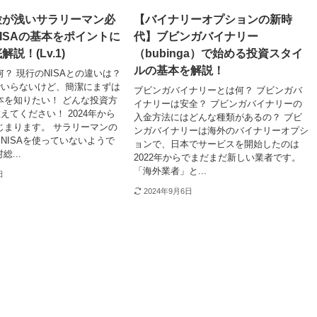
験が浅いサラリーマン必
【バイナリーオプションの新時
ISAの基本をポイントに
代】ブビンガバイナリー
説！(Lv.1)
（bubinga）で始める投資スタイ
ルの基本を解説！
何？ 現行のNISAとの違いは？
でいらないけど、簡潔にまずは
ブビンガバイナリーとは何？ ブビンガバ
基本を知りたい！ どんな投資方
イナリーは安全？ ブビンガバイナリーの
えてください！ 2024年から
入金方法にはどんな種類があるの？ ブビ
はじまります。 サラリーマンの
ンガバイナリーは海外のバイナリーオプシ
、NISAを使っていないようで
ョンで、日本でサービスを開始したのは
総...
2022年からでまだまだ新しい業者です。
「海外業者」と...
日
2024年9月6日