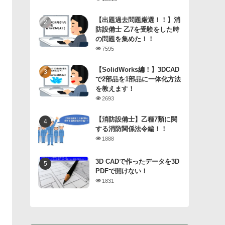
【出題過去問題厳選！！】消
防設備士 乙7を受験をした時
の問題を集めた！！
7595
【SolidWorks編！】3DCAD
で2部品を1部品に一体化方法
を教えます！
2693
【消防設備士】乙種7類に関
する消防関係法令編！！
1888
3D CADで作ったデータを3D
PDFで開けない！
1831