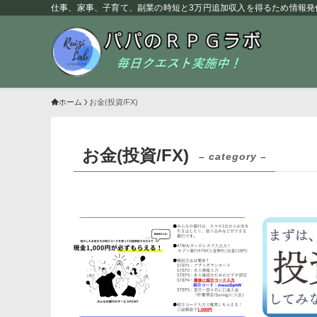
仕事、家事、子育て、副業の時短と3万円追加収入を得るため情報発
ホーム
お金(投資/FX)
お金(投資/FX)
– category –