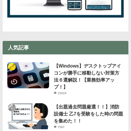
人気記事
【Windows】デスクトップアイ
コンが勝手に移動しない対策方
法６選解説！【業務効率アッ
プ！】
15919
【出題過去問題厳選！！】消防
設備士 乙7を受験をした時の問題
を集めた！！
7597