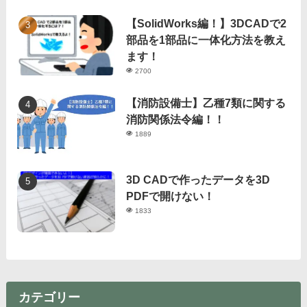
【SolidWorks編！】3DCADで2
部品を1部品に一体化方法を教え
ます！
2700
【消防設備士】乙種7類に関する
消防関係法令編！！
1889
3D CADで作ったデータを3D
PDFで開けない！
1833
カテゴリー