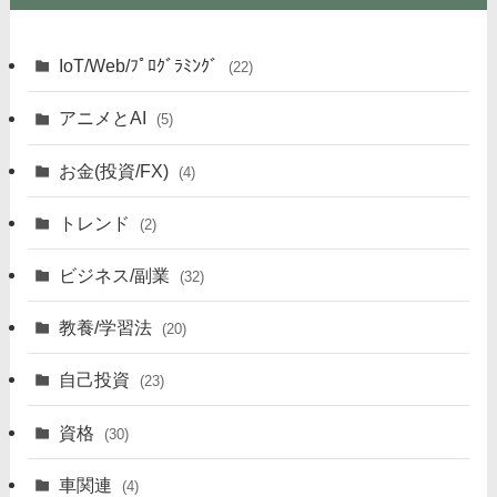
IoT/Web/ﾌﾟﾛｸﾞﾗﾐﾝｸﾞ
(22)
アニメとAI
(5)
お金(投資/FX)
(4)
トレンド
(2)
ビジネス/副業
(32)
教養/学習法
(20)
自己投資
(23)
資格
(30)
車関連
(4)