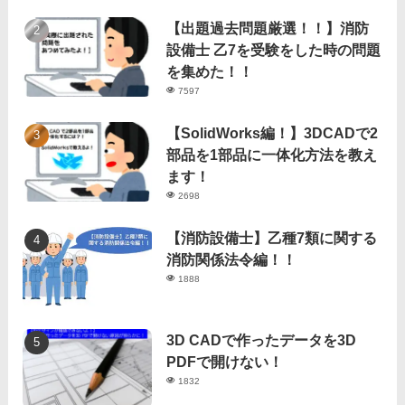
【出題過去問題厳選！！】消防
設備士 乙7を受験をした時の問題
を集めた！！
7597
【SolidWorks編！】3DCADで2
部品を1部品に一体化方法を教え
ます！
2698
【消防設備士】乙種7類に関する
消防関係法令編！！
1888
3D CADで作ったデータを3D
PDFで開けない！
1832