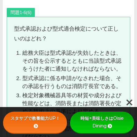
問題1-6(6)
型式承認および型式適合検定について正し
いのはどれ？
総務大臣は型式承認が失効したときは、
その旨を公示するとともに当該型式承認
をうけた者に通知しなければならない。
型式承認に係る申請がなされた場合、そ
の承認を行うものは消防庁長官である。
検定対象機械器具等の材質や成分および
性能などは、消防長または消防署長が定
める技術上の基準により定める。
スタサプで教養能力UP！
時短+美味しさはOisie
型式適合検定を受けようとする者は、ま
Dining
ず消防長または消防署長に申請しなけれ
ばならない。