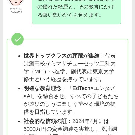
の優れた経歴と、その教育にかけ
たっちん
(Ruizi54)
る熱い想いからも伺えます。
世界トップクラスの頭脳が集結
：代表
は灘高校からマサチューセッツ工科大
学（MIT）へ進学、副代表は東京大学
修士という経歴を持っています。
明確な教育理念
：「EdTech×エンタメ
×AI」を融合させ、すべての子どもたち
が遊びのように楽しく学べる環境の提
供を目指しています。
社会的な信頼の証
：2024年4月には
6000万円の資金調達を実施し、累計調