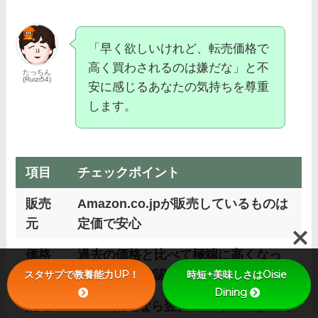
「早く欲しいけれど、転売価格で
高く買わされるのは嫌だな」と不
たっちん
(Ruizi54)
安に感じるあなたの気持ちを尊重
します。
項目
チェックポイント
販売
Amazon.co.jpが販売しているものは
元
定価で安心
価格
過去の価格と比べて極端に高くなっ
推移
ていないか確認
スタサプで教養能力UP！
時短+美味しさはOisie
Dining
配送
Prime配送なら翌日に届くので急いで