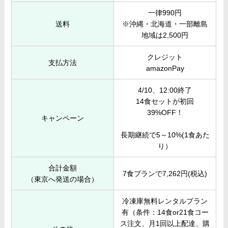
一律990円
送料
※沖縄・北海道・一部離島
地域は2,500円
クレジット
支払方法
amazonPay
4/10、12:00終了
14食セットが初回
39%OFF！
キャンペーン
長期継続で5～10%(1食あた
り）
合計金額
7食プランで7,262円(税込)
（東京へ発送の場合）
冷凍庫無料レンタルプラン
有（条件：14食or21食コー
ス注文、月1回以上配達、購