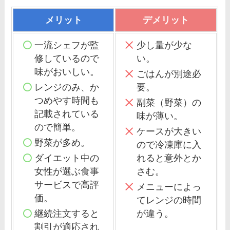
メリット
デメリット
一流シェフが監
少し量が少な
修しているので
い。
味がおいしい。
ごはんが別途必
レンジのみ、か
要。
つめやす時間も
副菜（野菜）の
記載されている
味が薄い。
ので簡単。
ケースが大きい
野菜が多め。
ので冷凍庫に入
ダイエット中の
れると意外とか
女性が選ぶ食事
さむ。
サービスで高評
メニューによっ
価。
てレンジの時間
継続注文すると
が違う。
割引が適応され