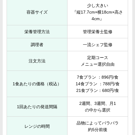
少し大きい
容器サイズ
『縦17.7cm×横18cm×高さ
4cm』
栄養管理方法
管理栄養士監修
調理者
一流シェフ監修
定期コース
注文方法
メニュー選択自由
7食プラン ：896円/食
1食あたりの価格（税込）
14食プラン ：788円/食
21食プラン：680円/食
2週間、3週間、月1
1回あたりの発送間隔
の中から選択
品物によってバラバラ
レンジの時間
約5分前後