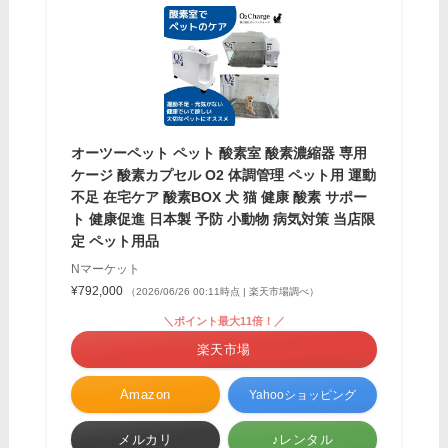
オーツーペット ペット 酸素室 酸素濃縮器 専用
ケージ 酸素カプセル O2 体調管理 ペット用 運動
不足 在宅ケア 酸素BOX 犬 猫 健康 酸素 サポー
ト 健康促進 日本製 予防 小動物 病気対策 当店限
定 ペット用品
Nマーケット
¥792,000
（2026/06/26 00:11時点 | 楽天市場調べ）
＼ポイント最大11倍！／
楽天市場
Amazon
Yahooショッピング
メルカリ
♪レンタル