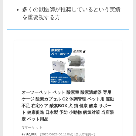
多くの獣医師が推奨しているという実績
を重要視する方
オーツーペット ペット 酸素室 酸素濃縮器 専用
ケージ 酸素カプセル O2 体調管理 ペット用 運動
不足 在宅ケア 酸素BOX 犬 猫 健康 酸素 サポー
ト 健康促進 日本製 予防 小動物 病気対策 当店限
定 ペット用品
Nマーケット
¥792,000
（2026/06/26 00:11時点 | 楽天市場調べ）